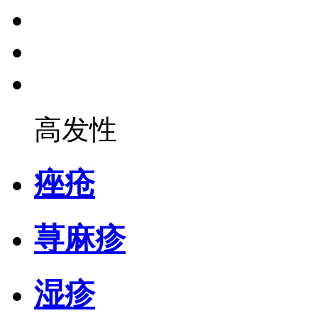
高发性
痤疮
荨麻疹
湿疹