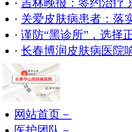
·
吉林晚报：签约治疗 
·
关爱皮肤病患者：落
·
谨防“黑诊所”，选择
·
长春博润皮肤病医院
网站首页－
医护团队－