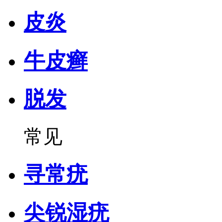
皮炎
牛皮癣
脱发
常见
寻常疣
尖锐湿疣