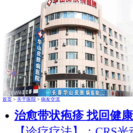
首页
>
关于医院
>
病友交流
治愈带状疱疹 找回健康
【诊疗疗法】：CRS