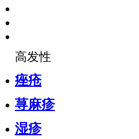
高发性
痤疮
荨麻疹
湿疹