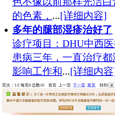
色不像以前那样光洁白
的色素，
...
[详细内容]
多年的腿部湿疹治好了
诊疗项目：DHU中西
患病三年，一直治疗都
影响工作和
...
[详细内容
页次：1/2 每页8 总数10 首页 上一页
下一页
尾页
转到: