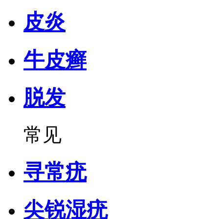
皮炎
牛皮癣
脱发
常见
寻常疣
尖锐湿疣