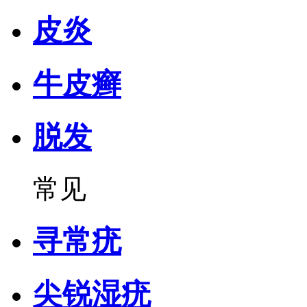
皮炎
牛皮癣
脱发
常见
寻常疣
尖锐湿疣