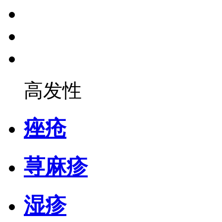
高发性
痤疮
荨麻疹
湿疹