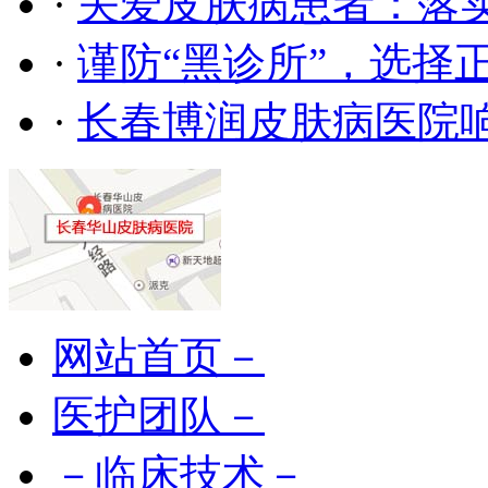
·
关爱皮肤病患者：落
·
谨防“黑诊所”，选择
·
长春博润皮肤病医院
网站首页－
医护团队－
－临床技术－