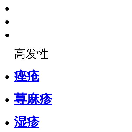
高发性
痤疮
荨麻疹
湿疹