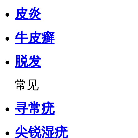
皮炎
牛皮癣
脱发
常见
寻常疣
尖锐湿疣