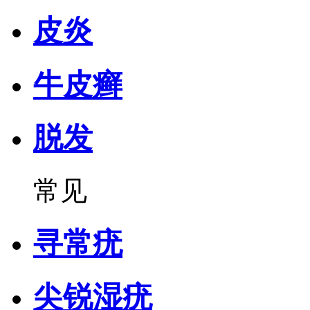
皮炎
牛皮癣
脱发
常见
寻常疣
尖锐湿疣