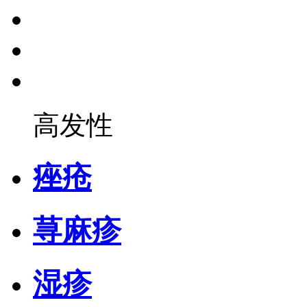
高发性
痤疮
荨麻疹
湿疹