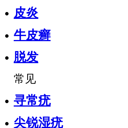
皮炎
牛皮癣
脱发
常见
寻常疣
尖锐湿疣