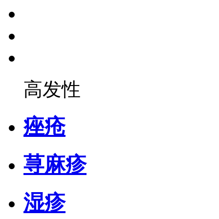
高发性
痤疮
荨麻疹
湿疹