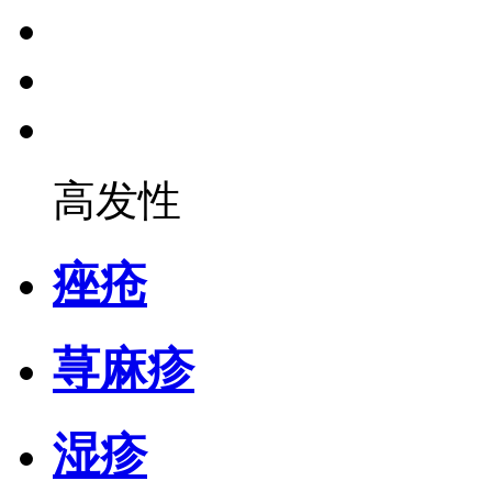
高发性
痤疮
荨麻疹
湿疹