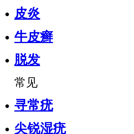
皮炎
牛皮癣
脱发
常见
寻常疣
尖锐湿疣