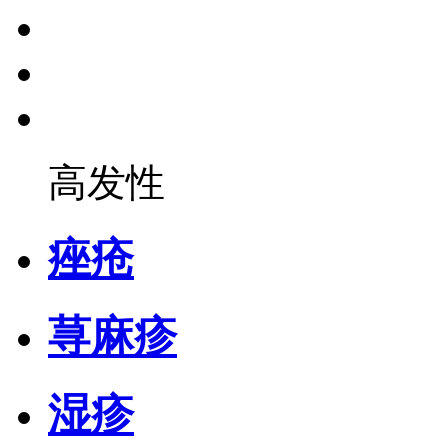
高发性
痤疮
荨麻疹
湿疹