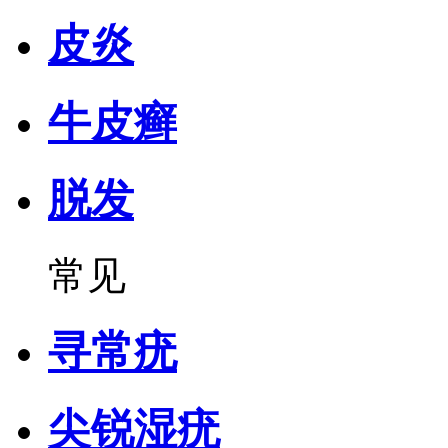
皮炎
牛皮癣
脱发
常见
寻常疣
尖锐湿疣