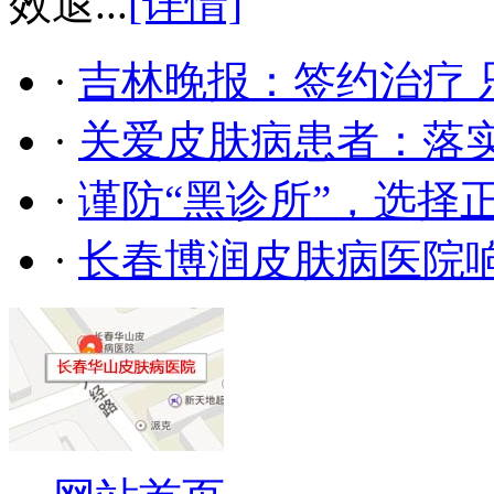
效退...
[详情]
·
吉林晚报：签约治疗 
·
关爱皮肤病患者：落
·
谨防“黑诊所”，选择
·
长春博润皮肤病医院