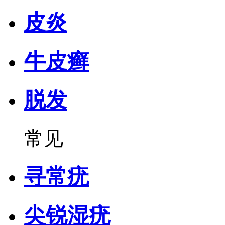
皮炎
牛皮癣
脱发
常见
寻常疣
尖锐湿疣