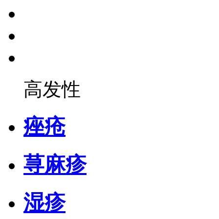
高发性
痤疮
荨麻疹
湿疹