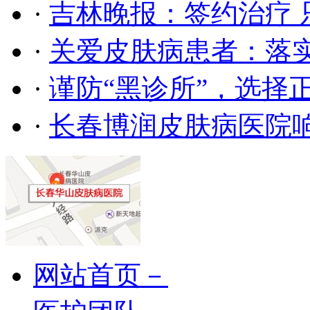
·
吉林晚报：签约治疗 
·
关爱皮肤病患者：落
·
谨防“黑诊所”，选择
·
长春博润皮肤病医院
网站首页－