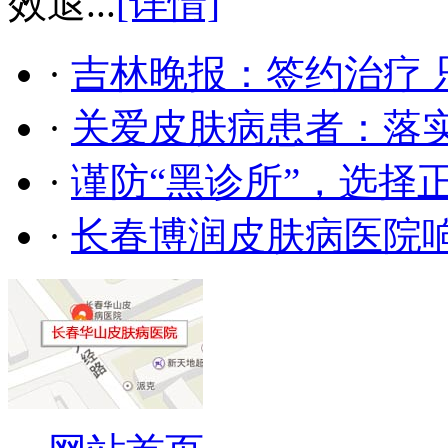
效退...
[详情]
·
吉林晚报：签约治疗 
·
关爱皮肤病患者：落
·
谨防“黑诊所”，选择
·
长春博润皮肤病医院