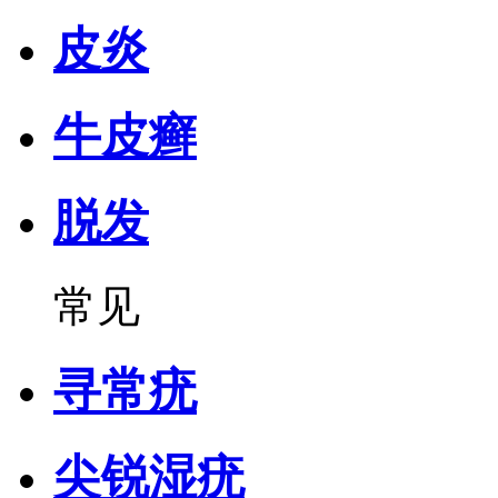
皮炎
牛皮癣
脱发
常见
寻常疣
尖锐湿疣