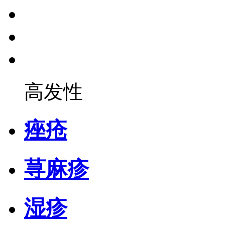
高发性
痤疮
荨麻疹
湿疹