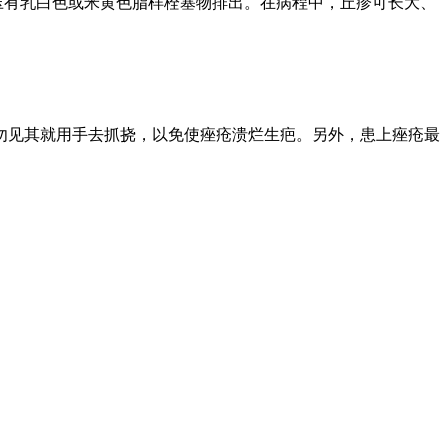
压有乳白色或米黄色脂样栓塞物排出。在病程中，丘疹可长大、
勿见其就用手去抓挠，以免使痤疮溃烂生疤。另外，患上痤疮最