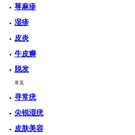
荨麻疹
湿疹
皮炎
牛皮癣
脱发
常见
寻常疣
尖锐湿疣
皮肤美容