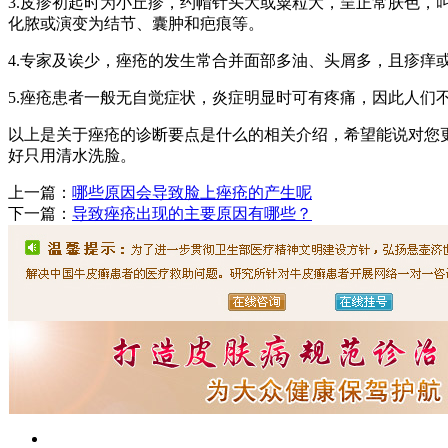
3.皮疹初起时为小丘疹，约帽针头大或粟粒大，呈正常肤色
化脓或演变为结节、囊肿和疤痕等。
4.专家及诶少，痤疮的发生常合并面部多油、头屑多，且疹痒
5.痤疮患者一般无自觉症状，炎症明显时可有疼痛，因此人们
以上是关于痤疮的诊断要点是什么的相关介绍，希望能说对您
好只用清水洗脸。
上一篇：
哪些原因会导致脸上痤疮的产生呢
下一篇：
导致痤疮出现的主要原因有哪些？