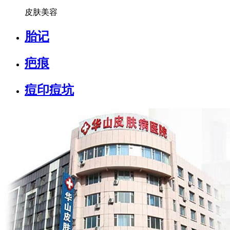
皮肤美容
胎记
疤痕
痘印痘坑