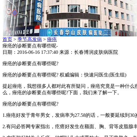
首页
>
季节高发病
>
痤疮
痤疮的诊断要点有哪些呢-
日期：2016-06-16 17:37:40 来源：长春博润皮肤病医院
痤疮的诊断要点有哪些呢?
痤疮的诊断要点有哪些呢? 权威编辑：快速问医生(医生组)
提起痤疮，我想很多人都对此有所疑问，痤疮究竟是一种什么疾
么，痤疮的诊断要点有哪些呢?下面，我们来了解一下。
痤疮的诊断要点有哪些呢?
1.痤疮好发于青年男女，发病率为27.58的话，一般要延续到3
2.有问必答网专家指出，疙瘩好发生在额面、胸、背等皮脂腺