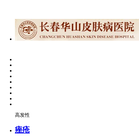
高发性
痤疮