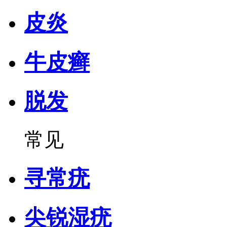
皮炎
牛皮癣
脱发
常见
寻常疣
尖锐湿疣