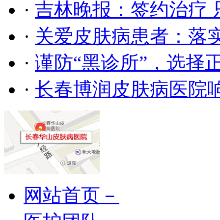
·
吉林晚报：签约治疗 
·
关爱皮肤病患者：落
·
谨防“黑诊所”，选择
·
长春博润皮肤病医院
网站首页－