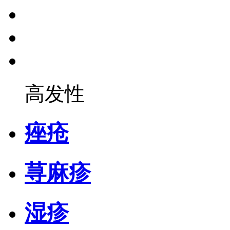
高发性
痤疮
荨麻疹
湿疹